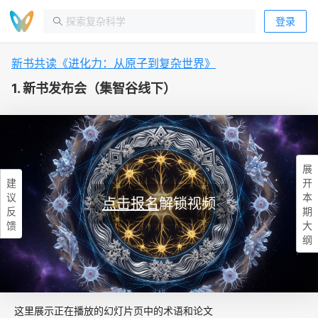
登录
新书共读《进化力：从原子到复杂世界》
1. 新书发布会（集智谷线下）
展
建
开
议
本
点击报名
解锁视频
反
期
馈
大
纲
这里展示正在播放的幻灯片页中的术语和论文