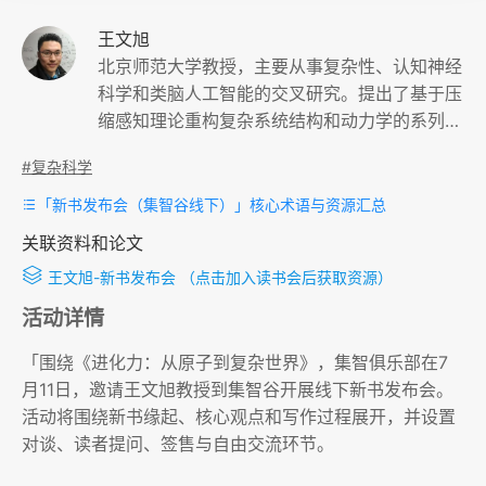
王文旭
北京师范大学教授，主要从事复杂性、认知神经
科学和类脑人工智能的交叉研究。提出了基于压
缩感知理论重构复杂系统结构和动力学的系列方
法，证明了复杂网络动力系统的严格控制定理，
#复杂科学
提出了复杂性涌现的简单普适原理。研究成果发
表于Phys. Rev. Lett.等期刊。
「新书发布会（集智谷线下）」核心术语与资源汇总
关联资料和论文
王文旭-新书发布会
（点击加入读书会后获取资源）
活动详情
「围绕《进化力：从原子到复杂世界》，集智俱乐部在7
月11日，邀请王文旭教授到集智谷开展线下新书发布会。
活动将围绕新书缘起、核心观点和写作过程展开，并设置
对谈、读者提问、签售与自由交流环节。