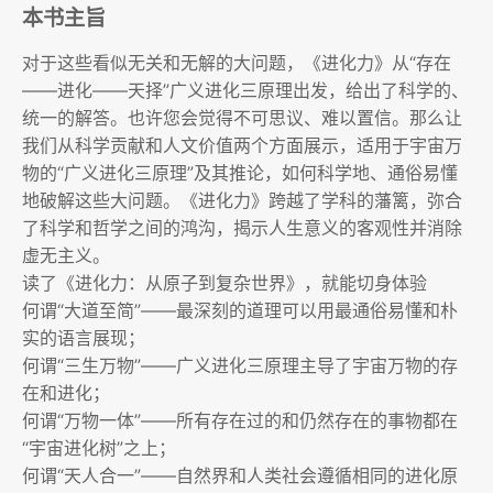
本书主旨
对于这些看似无关和无解的大问题，《进化力》从“存在
——进化——天择”广义进化三原理出发，给出了科学的、
统一的解答。也许您会觉得不可思议、难以置信。那么让
我们从科学贡献和人文价值两个方面展示，适用于宇宙万
物的“广义进化三原理”及其推论，如何科学地、通俗易懂
地破解这些大问题。《进化力》跨越了学科的藩篱，弥合
了科学和哲学之间的鸿沟，揭示人生意义的客观性并消除
虚无主义。
读了《进化力：从原子到复杂世界》，就能切身体验
何谓“大道至简”——最深刻的道理可以用最通俗易懂和朴
实的语言展现；
何谓“三生万物”——广义进化三原理主导了宇宙万物的存
在和进化；
何谓“万物一体”——所有存在过的和仍然存在的事物都在
“宇宙进化树”之上；
何谓“天人合一”——自然界和人类社会遵循相同的进化原