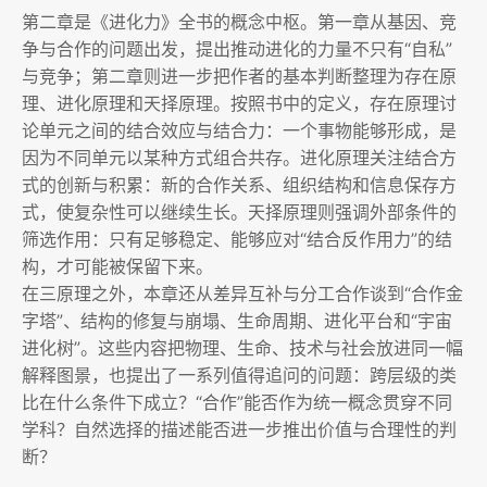
第二章是《进化力》全书的概念中枢。第一章从基因、竞
争与合作的问题出发，提出推动进化的力量不只有“自私”
与竞争；第二章则进一步把作者的基本判断整理为存在原
理、进化原理和天择原理。按照书中的定义，存在原理讨
论单元之间的结合效应与结合力：一个事物能够形成，是
因为不同单元以某种方式组合共存。进化原理关注结合方
式的创新与积累：新的合作关系、组织结构和信息保存方
式，使复杂性可以继续生长。天择原理则强调外部条件的
筛选作用：只有足够稳定、能够应对“结合反作用力”的结
构，才可能被保留下来。
在三原理之外，本章还从差异互补与分工合作谈到“合作金
字塔”、结构的修复与崩塌、生命周期、进化平台和“宇宙
进化树”。这些内容把物理、生命、技术与社会放进同一幅
解释图景，也提出了一系列值得追问的问题：跨层级的类
比在什么条件下成立？“合作”能否作为统一概念贯穿不同
学科？自然选择的描述能否进一步推出价值与合理性的判
断？