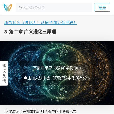
登录
新书共读《进化力：从原子到复杂世界》
3. 第二章 广义进化三原理
建
直播已结束 视频加紧制作中
议
反
点击加入读书会
即可解锁本季所有分享
馈
这里展示正在播放的幻灯片页中的术语和论文