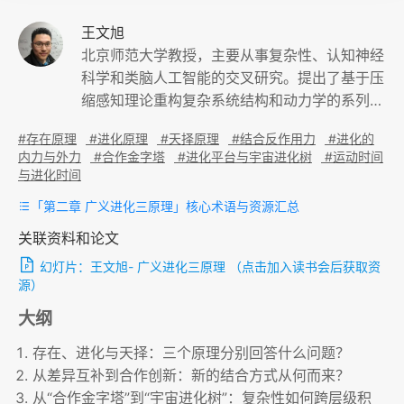
王文旭
北京师范大学教授，主要从事复杂性、认知神经
科学和类脑人工智能的交叉研究。提出了基于压
缩感知理论重构复杂系统结构和动力学的系列方
法，证明了复杂网络动力系统的严格控制定理，
#存在原理
#进化原理
#天择原理
#结合反作用力
#进化的
提出了复杂性涌现的简单普适原理。研究成果发
内力与外力
#合作金字塔
#进化平台与宇宙进化树
#运动时间
表于Phys. Rev. Lett.等期刊。
与进化时间
「第二章 广义进化三原理」核心术语与资源汇总
关联资料和论文
幻灯片：
王文旭- 广义进化三原理
（点击加入读书会后获取资
源）
大纲
存在、进化与天择：三个原理分别回答什么问题？
从差异互补到合作创新：新的结合方式从何而来？
从“合作金字塔”到“宇宙进化树”：复杂性如何跨层级积