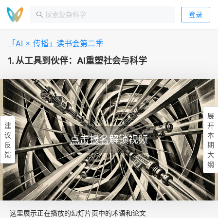
登录
「AI × 传播」读书会第二季
1. 从工具到伙伴：AI重塑社会与科学
展
建
开
议
本
点击报名
解锁视频
反
期
馈
大
纲
这里展示正在播放的幻灯片页中的术语和论文