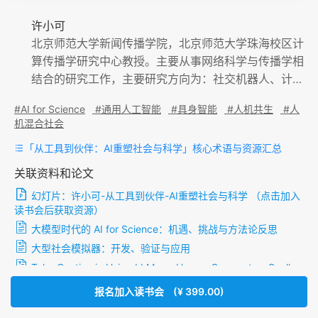
许小可
北京师范大学新闻传播学院，北京师范大学珠海校区计
算传播学研究中心教授。主要从事网络科学与传播学相
结合的研究工作，主要研究方向为：社交机器人、计算
传播、社会计算等。先后主持多项国家自然科学基金、
#AI for Science
#通用人工智能
#具身智能
#人机共生
#人
腾讯犀牛鸟科研基金等项目，已在Science、Nature H
机混合社会
uman Behaviors、PNAS、Nature Communications
「从工具到伙伴：AI重塑社会与科学」核心术语与资源汇总
等知名期刊发表学术论文百余篇。先后出版《社交网络
上的计算传播学》、《计算传播学导论》等教材，个人
关联资料和论文
学术专著《网络零模型构造及应用》，获国家科学技术
幻灯片：
许小可-从工具到伙伴-AI重塑社会与科学
（点击加入
学术著作出版基金资助。担任中国中文信息学会社会媒
读书会后获取资源）
体处理专业委员会常务委员、中国工业与应用数学学会
大模型时代的 AI for Science：机遇、挑战与方法论反思
复杂网络专业委员会委员、中国人工智能学会社会计算
大型社会模拟器：开发、验证与应用
与社会智能专委会委员。
Take Caution in Using LLMs as Human Surrogates: Scylla
Ex Machina
报名加入读书会
(¥ 399.00)
The simulation of judgment in LLMs